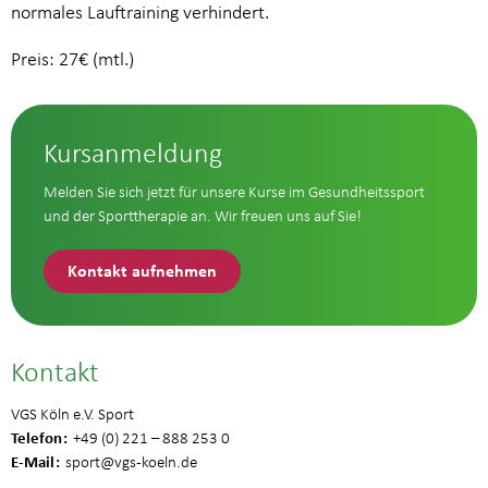
normales Lauftraining verhindert.
Preis: 27€ (mtl.)
Kursanmeldung
Melden Sie sich jetzt für unsere Kurse im Gesundheitssport
und der Sporttherapie an. Wir freuen uns auf Sie!
Kontakt aufnehmen
Kontakt
VGS Köln e.V. Sport
Telefon
+49 (0) 221 – 888 253 0
E-Mail
sport
@vgs-koeln.de