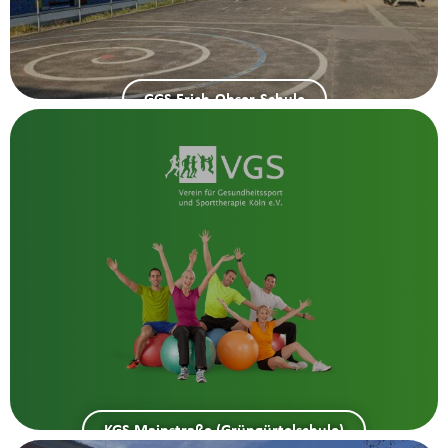
GGS Erich-Ohser-Schule
KGS Mainstraße (Grüngürtelschule)