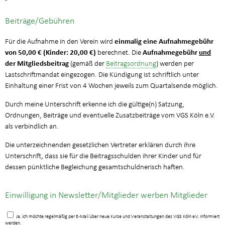
Beiträge/Gebühren
einmalig eine Aufnahmegebühr
Für die Aufnahme in den Verein wird
von 50,00 € (Kinder: 20,00 €)
Aufnahmegebühr
und
berechnet. Die
der Mitgliedsbeitrag
(gemäß der
Beitragsordnung
) werden per
Lastschriftmandat eingezogen. Die Kündigung ist schriftlich unter
Einhaltung einer Frist von 4 Wochen jeweils zum Quartalsende möglich.
Durch meine Unterschrift erkenne ich die gültige(n) Satzung,
Ordnungen, Beiträge und eventuelle Zusatzbeiträge vom VGS Köln e.V.
als verbindlich an.
Die unterzeichnenden gesetzlichen Vertreter erklären durch ihre
Unterschrift, dass sie für die Beitragsschulden ihrer Kinder und für
dessen pünktliche Begleichung gesamtschuldnerisch haften.
Einwilligung in Newsletter/Mitglieder werben Mitglieder
Ja, ich möchte regelmäßig per E-Mail über neue Kurse und Veranstaltungen des VGS Köln e.V. informiert
werden.