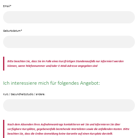
Email*
Geburtsdatum*
Bitte beachten Sie, dass Sie im Falle eines kurzfristigen Stundenausfalls nur informiert werden
können, wenn Telefonnummer und/oder E-Mail-Adresse angegeben sind
Ich interessiere mich für folgendes Angebot:
Kurs / Gesundheitsstudio / andere:
Nach dem Absenden Ihres Aufnahmeantrags kontaktieren wir Sie und informieren Sie über
verfügbare Kursplätze, gegebenenfalls bestehende Wartelisten sowie die anfallenden Kosten. Bitte
beachten Sie, dass die Online-Anmeldung keine Garantie auf einen Kursplatz darstellt.