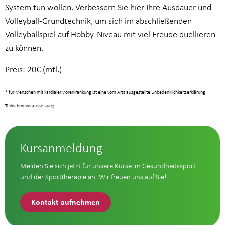
System tun wollen. Verbessern Sie hier Ihre Ausdauer und
Volleyball-Grundtechnik, um sich im abschließenden
Volleyballspiel auf Hobby-Niveau mit viel Freude duellieren
zu können.
Preis: 20€ (mtl.)
* für Menschen mit kardialer Vorerkrankung ist eine vom Arzt ausgestellte Unbedenklichkeitserklärung
Teilnahmevoraussetzung.
Kursanmeldung
Melden Sie sich jetzt für unsere Kurse im Gesundheitssport
und der Sporttherapie an. Wir freuen uns auf Sie!
Kontakt aufnehmen