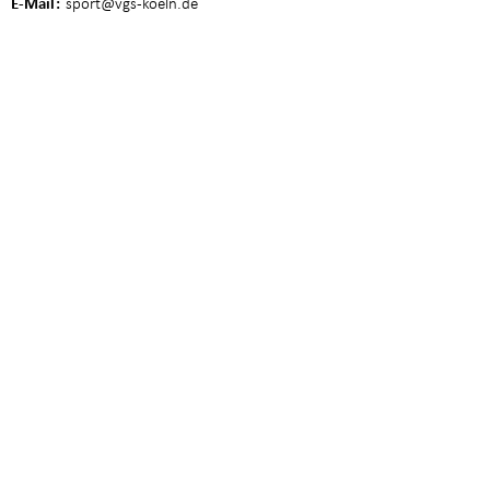
E-Mail
sport
@vgs-koeln.de