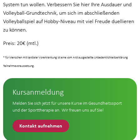
System tun wollen. Verbessern Sie hier Ihre Ausdauer und
Volleyball-Grundtechnik, um sich im abschließenden
Volleyballspiel auf Hobby-Niveau mit viel Freude duellieren
zu können.
Preis: 20€ (mtl.)
* für Menschen mit kardialer Vorerkrankung ist eine vom Arzt ausgestellte Unbedenklichkeitserklärung
Teilnahmevoraussetzung.
Kursanmeldung
Melden Sie sich jetzt für unsere Kurse im Gesundheitssport
und der Sporttherapie an. Wir freuen uns auf Sie!
Kontakt aufnehmen