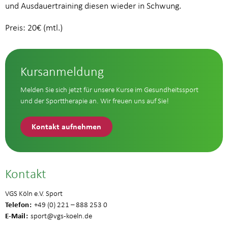
und Ausdauertraining diesen wieder in Schwung.
Preis: 20€ (mtl.)
Kursanmeldung
Melden Sie sich jetzt für unsere Kurse im Gesundheitssport
und der Sporttherapie an. Wir freuen uns auf Sie!
Kontakt aufnehmen
Kontakt
VGS Köln e.V. Sport
Telefon
+49 (0) 221 – 888 253 0
E-Mail
sport
@vgs-koeln.de