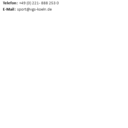
Telefon
+49 (0) 221 - 888 253 0
E-Mail
sport
@vgs-koeln.de