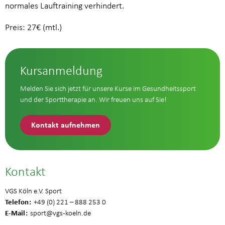
normales Lauftraining verhindert.
Preis: 27€ (mtl.)
Kursanmeldung
Melden Sie sich jetzt für unsere Kurse im Gesundheitssport
und der Sporttherapie an. Wir freuen uns auf Sie!
Kontakt aufnehmen
Kontakt
VGS Köln e.V. Sport
Telefon
+49 (0) 221 – 888 253 0
E-Mail
sport
@vgs-koeln.de