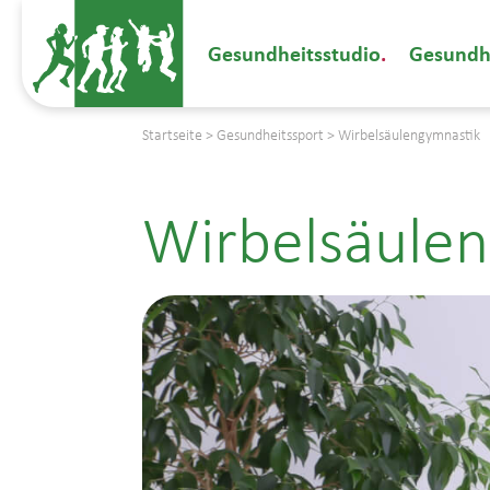
Gesundheitsstudio
Gesundh
Startseite
>
Gesundheitssport
>
Wirbelsäulengymnastik
Wirbelsäule