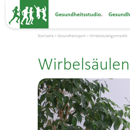
Gesundheitsstudio
Gesundh
Startseite
>
Gesundheitssport
>
Wirbelsäulengymnastik
Wirbelsäule