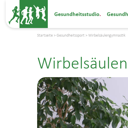
Gesundheitsstudio
Gesundh
Startseite
>
Gesundheitssport
>
Wirbelsäulengymnastik
Wirbelsäule