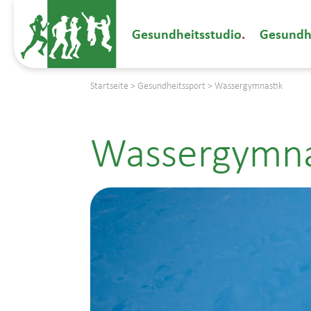
Gesundheitsstudio
Gesundh
Startseite
>
Gesundheitssport
>
Wassergymnastik
Wassergymna