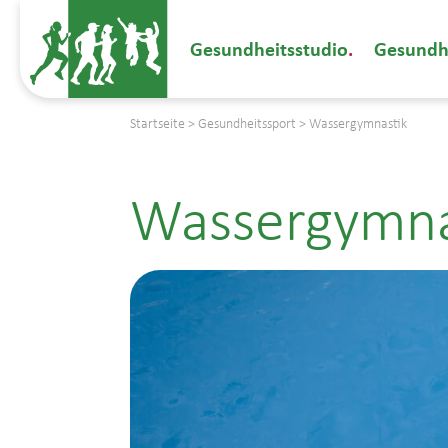
Gesundheitsstudio
Gesundh
Startseite
>
Gesundheitssport
>
Wassergymnastik
Wassergymna