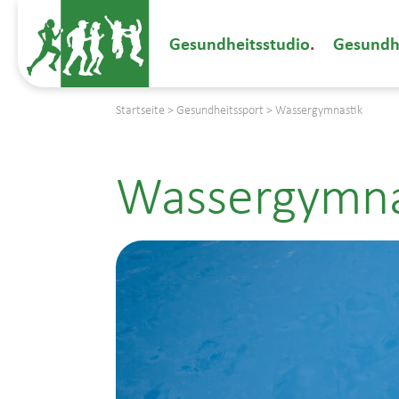
Gesundheitsstudio
Gesundh
Startseite
>
Gesundheitssport
>
Wassergymnastik
Wassergymna