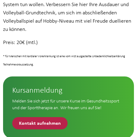
System tun wollen. Verbessern Sie hier Ihre Ausdauer und
Volleyball-Grundtechnik, um sich im abschließenden
Volleyballspiel auf Hobby-Niveau mit viel Freude duellieren
zu können.
Preis: 20€ (mtl.)
* für Menschen mit kardialer Vorerkrankung ist eine vom Arzt ausgestellte Unbedenklichkeitserklärung
Teilnahmevoraussetzung.
Kursanmeldung
Melden Sie sich jetzt für unsere Kurse im Gesundheitssport
und der Sporttherapie an. Wir freuen uns auf Sie!
Kontakt aufnehmen