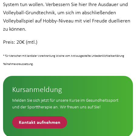
System tun wollen. Verbessern Sie hier Ihre Ausdauer und
Volleyball-Grundtechnik, um sich im abschließenden
Volleyballspiel auf Hobby-Niveau mit viel Freude duellieren
zu können.
Preis: 20€ (mtl.)
* für Menschen mit kardialer Vorerkrankung ist eine vom Arzt ausgestellte Unbedenklichkeitserklärung
Teilnahmevoraussetzung.
Kursanmeldung
Melden Sie sich jetzt für unsere Kurse im Gesundheitssport
und der Sporttherapie an. Wir freuen uns auf Sie!
Kontakt aufnehmen