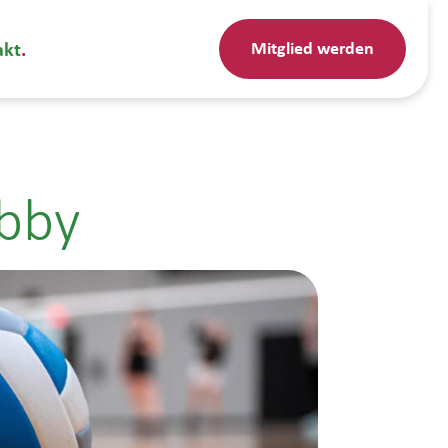
Mitglied werden
akt
obby