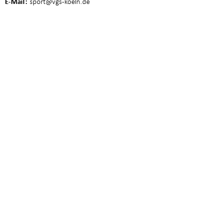
E-Mail
sport
@vgs-koeln.de