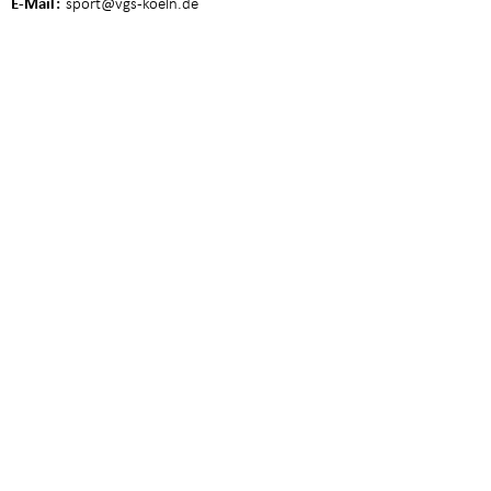
E-Mail
sport
@vgs-koeln.de