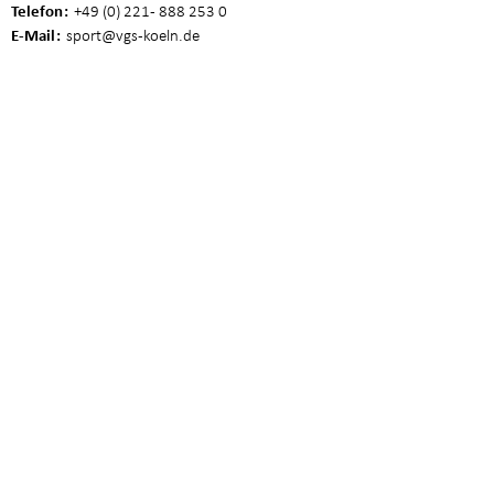
Telefon
+49 (0) 221 - 888 253 0
E-Mail
sport
@vgs-koeln.de