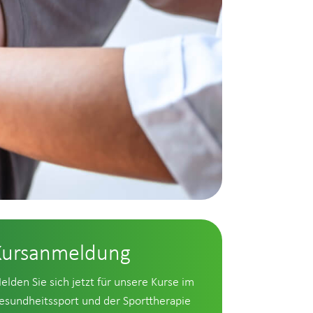
Kursanmeldung
elden Sie sich jetzt für unsere Kurse im
esundheitssport und der Sporttherapie