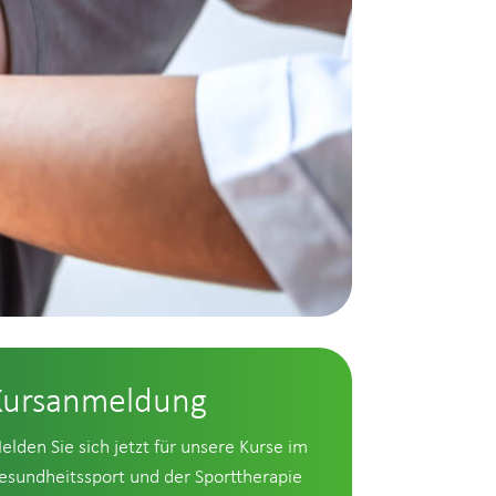
Kursanmeldung
elden Sie sich jetzt für unsere Kurse im
esundheitssport und der Sporttherapie