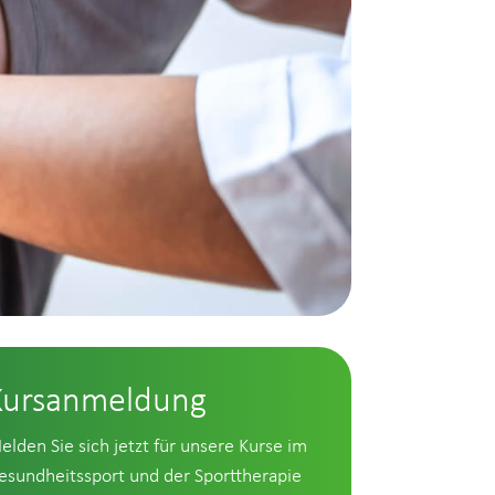
Kursanmeldung
elden Sie sich jetzt für unsere Kurse im
esundheitssport und der Sporttherapie