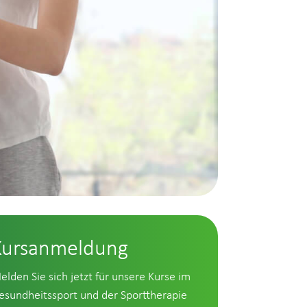
Kursanmeldung
elden Sie sich jetzt für unsere Kurse im
esundheitssport und der Sporttherapie