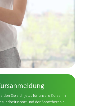
Kursanmeldung
elden Sie sich jetzt für unsere Kurse im
esundheitssport und der Sporttherapie