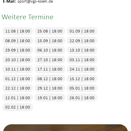
E-Mail
sport
@vgs-koeln.de
Weitere Termine
11.08 | 18:00
25.08 | 18:00
01.09 | 18:00
08.09 | 18:00
15.09 | 18:00
22.09 | 18:00
29.09 | 18:00
06.10 | 18:00
13.10 | 18:00
20.10 | 18:00
27.10 | 18:00
03.11 | 18:00
10.11 | 18:00
17.11 | 18:00
24.11 | 18:00
01.12 | 18:00
08.12 | 18:00
15.12 | 18:00
22.12 | 18:00
29.12 | 18:00
05.01 | 18:00
12.01 | 18:00
19.01 | 18:00
26.01 | 18:00
02.02 | 18:00