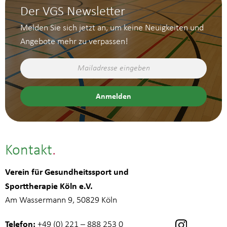
Der VGS Newsletter
Melden Sie sich jetzt an, um keine Neuigkeiten und
Angebote mehr zu verpassen!
Kontakt
Verein für Gesundheitssport und
Sporttherapie Köln e.V.
Am Wassermann 9, 50829 Köln
Telefon:
+49 (0) 221 – 888 253 0