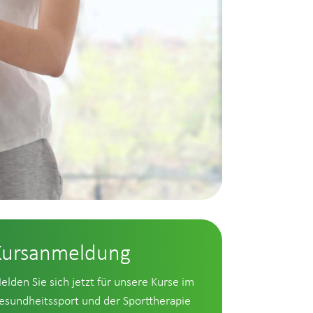
Kursanmeldung
elden Sie sich jetzt für unsere Kurse im
esundheitssport und der Sporttherapie