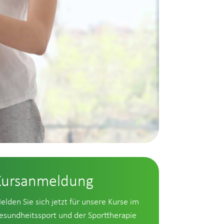
Kursanmeldung
elden Sie sich jetzt für unsere Kurse im
esundheitssport und der Sporttherapie