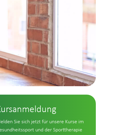
Kursanmeldung
elden Sie sich jetzt für unsere Kurse im
esundheitssport und der Sporttherapie