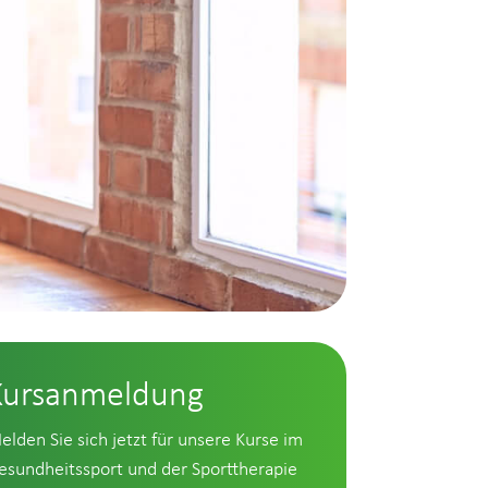
Kursanmeldung
elden Sie sich jetzt für unsere Kurse im
esundheitssport und der Sporttherapie