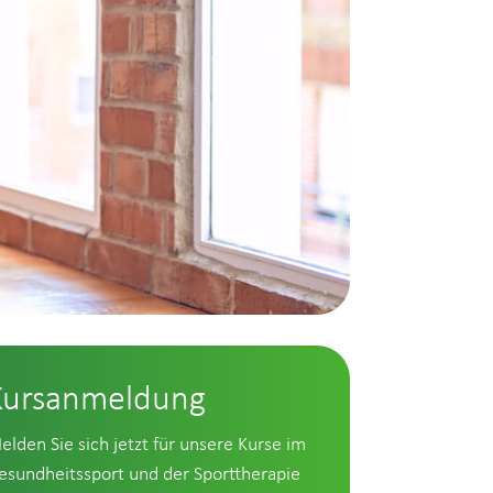
Kursanmeldung
elden Sie sich jetzt für unsere Kurse im
esundheitssport und der Sporttherapie