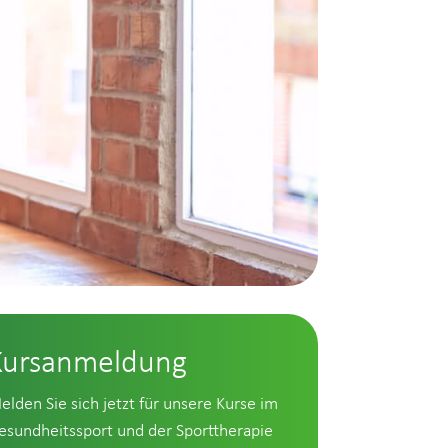
Kursanmeldung
elden Sie sich jetzt für unsere Kurse im
esundheitssport und der Sporttherapie