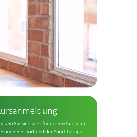
Kursanmeldung
elden Sie sich jetzt für unsere Kurse im
esundheitssport und der Sporttherapie