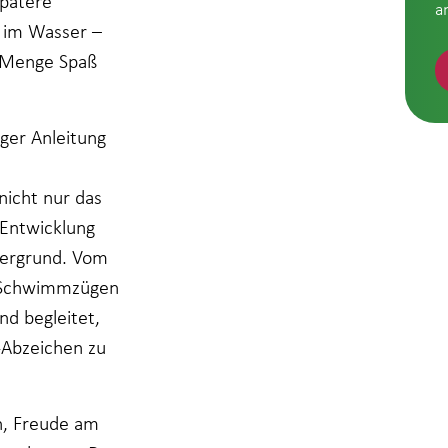
pätere
a
 im Wasser –
r Menge Spaß
ger Anleitung
icht nur das
 Entwicklung
dergrund. Vom
n Schwimmzügen
nd begleitet,
-Abzeichen zu
en, Freude am