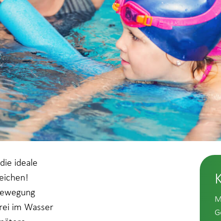
die ideale
eichen!
 Bewegung
M
frei im Wasser
G