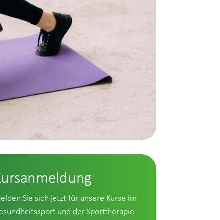
Kursanmeldung
elden Sie sich jetzt für unsere Kurse im
esundheitssport und der Sporttherapie