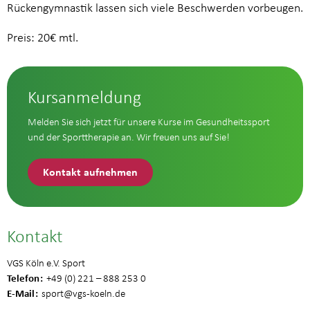
Rückengymnastik lassen sich viele Beschwerden vorbeugen.
Preis: 20€ mtl.
Kursanmeldung
Melden Sie sich jetzt für unsere Kurse im Gesundheitssport
und der Sporttherapie an. Wir freuen uns auf Sie!
Kontakt aufnehmen
Kontakt
VGS Köln e.V. Sport
Telefon
+49 (0) 221 – 888 253 0
E-Mail
sport
@vgs-koeln.de