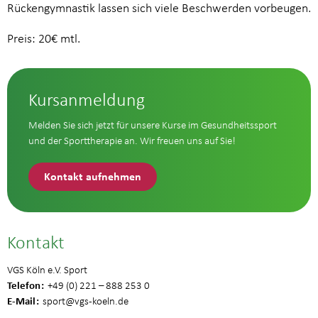
Rückengymnastik lassen sich viele Beschwerden vorbeugen.
Preis: 20€ mtl.
Kursanmeldung
Melden Sie sich jetzt für unsere Kurse im Gesundheitssport
und der Sporttherapie an. Wir freuen uns auf Sie!
Kontakt aufnehmen
Kontakt
VGS Köln e.V. Sport
Telefon
+49 (0) 221 – 888 253 0
E-Mail
sport
@vgs-koeln.de