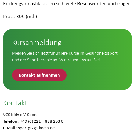
Rückengymnastik lassen sich viele Beschwerden vorbeugen.
Preis: 30€ (mtl.)
Kursanmeldung
Melden Sie sich jetzt für unsere Kurse im Gesundheitssport
und der Sporttherapie an. Wir freuen uns auf Sie!
Kontakt aufnehmen
Kontakt
VGS Köln e.V. Sport
Telefon
+49 (0) 221 – 888 253 0
E-Mail
sport
@vgs-koeln.de