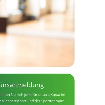
Kursanmeldung
elden Sie sich jetzt für unsere Kurse im
esundheitssport und der Sporttherapie