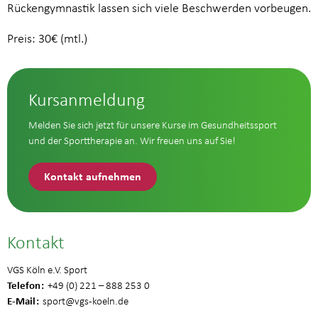
Rückengymnastik lassen sich viele Beschwerden vorbeugen.
Preis: 30€ (mtl.)
Kursanmeldung
Melden Sie sich jetzt für unsere Kurse im Gesundheitssport
und der Sporttherapie an. Wir freuen uns auf Sie!
Kontakt aufnehmen
Kontakt
VGS Köln e.V. Sport
Telefon
+49 (0) 221 – 888 253 0
E-Mail
sport
@vgs-koeln.de