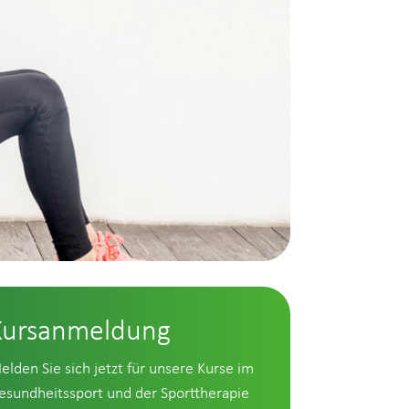
Kursanmeldung
elden Sie sich jetzt für unsere Kurse im
esundheitssport und der Sporttherapie