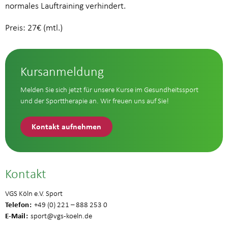
normales Lauftraining verhindert.
Preis: 27€ (mtl.)
Kursanmeldung
Melden Sie sich jetzt für unsere Kurse im Gesundheitssport
und der Sporttherapie an. Wir freuen uns auf Sie!
Kontakt aufnehmen
Kontakt
VGS Köln e.V. Sport
Telefon
+49 (0) 221 – 888 253 0
E-Mail
sport
@vgs-koeln.de