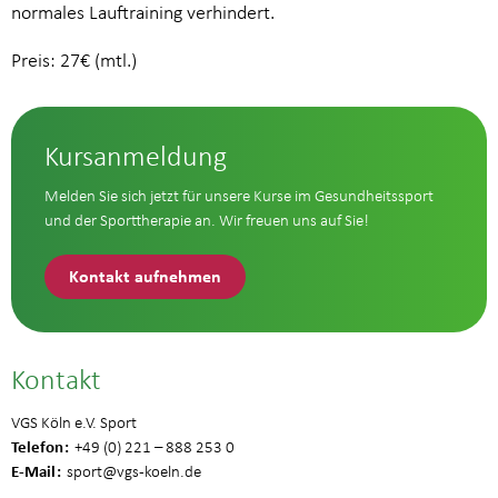
normales Lauftraining verhindert.
Preis: 27€ (mtl.)
Kursanmeldung
Melden Sie sich jetzt für unsere Kurse im Gesundheitssport
und der Sporttherapie an. Wir freuen uns auf Sie!
Kontakt aufnehmen
Kontakt
VGS Köln e.V. Sport
Telefon
+49 (0) 221 – 888 253 0
E-Mail
sport
@vgs-koeln.de