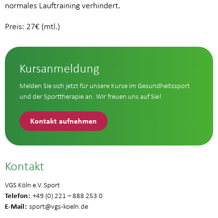
normales Lauftraining verhindert.
Preis: 27€ (mtl.)
Kursanmeldung
Melden Sie sich jetzt für unsere Kurse im Gesundheitssport
und der Sporttherapie an. Wir freuen uns auf Sie!
Kontakt aufnehmen
Kontakt
VGS Köln e.V. Sport
Telefon
+49 (0) 221 – 888 253 0
E-Mail
sport
@vgs-koeln.de