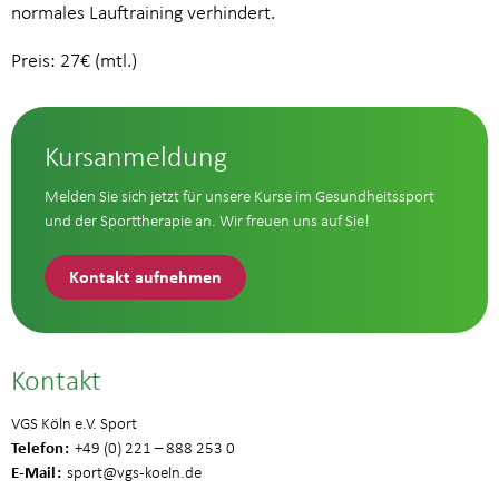
normales Lauftraining verhindert.
Preis: 27€ (mtl.)
Kursanmeldung
Melden Sie sich jetzt für unsere Kurse im Gesundheitssport
und der Sporttherapie an. Wir freuen uns auf Sie!
Kontakt aufnehmen
Kontakt
VGS Köln e.V. Sport
Telefon
+49 (0) 221 – 888 253 0
E-Mail
sport
@vgs-koeln.de