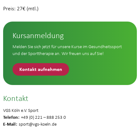
Preis: 27€ (mtl.)
Kursanmeldung
Melden Sie sich jetzt für unsere Kurse im Gesundheitssport
und der Sporttherapie an. Wir freuen uns auf Sie!
Kontakt aufnehmen
Kontakt
VGS Köln e.V. Sport
Telefon
+49 (0) 221 – 888 253 0
E-Mail
sport
@vgs-koeln.de