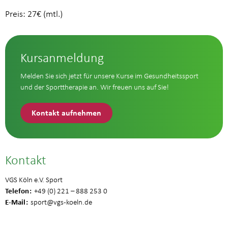
Preis: 27€ (mtl.)
Kursanmeldung
Melden Sie sich jetzt für unsere Kurse im Gesundheitssport
und der Sporttherapie an. Wir freuen uns auf Sie!
Kontakt aufnehmen
Kontakt
VGS Köln e.V. Sport
Telefon
+49 (0) 221 – 888 253 0
E-Mail
sport
@vgs-koeln.de