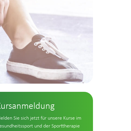
Kursanmeldung
elden Sie sich jetzt für unsere Kurse im
esundheitssport und der Sporttherapie