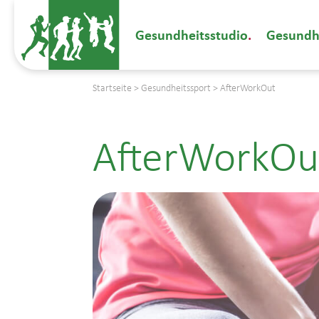
Gesundheitsstudio
Gesundh
Startseite
>
Gesundheitssport
>
AfterWorkOut
AfterWorkOu