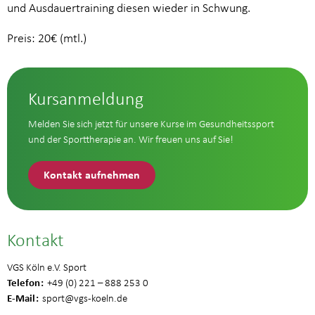
und Ausdauertraining diesen wieder in Schwung.
Preis: 20€ (mtl.)
Kursanmeldung
Melden Sie sich jetzt für unsere Kurse im Gesundheitssport
und der Sporttherapie an. Wir freuen uns auf Sie!
Kontakt aufnehmen
Kontakt
VGS Köln e.V. Sport
Telefon
+49 (0) 221 – 888 253 0
E-Mail
sport
@vgs-koeln.de